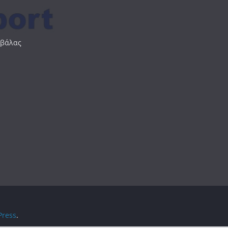
αβάλας
ress
.