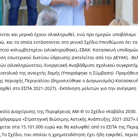
νται και μερικά έχουν ολοκληρωθεί, ενώ προ ημερών υποβάλαμε τ
, και τα οποία εντάσσονται στο γενικό Σχέδιο.Υπενθύμισα ότι τα
ιστού κολυμβητηρίου (ολοκληρώθηκε),-ΣΒΑΚ: Κατασκευή υποδομών κ
η εσωτερικού δικτύου ύδρευσης (εκτελείται από την ΔΕΥΑΚ), -Β
ών (ολοκληρώνεται),-Ενεργειακή Αναβάθμιση σχολικού συγκροτήματ
νατολικά της ανοιχτής δομής (Υπογράφηκε η Σύμβαση) -Προμήθει
ης περιοχής Περιγιαλίου (δημοσιεύθηκε ο Διαγωνισμός)-Κατασκευ
ταχθεί στο ΕΣΠΑ 2021-2027), -Εκπόνηση μελετών για την ανέγερση
ρεσία Διαχείρισης της Περιφέρειας ΑΜ-Θ το Σχέδιο «Καβάλα 2030:
 Πρόγραμμα «Στρατηγική Βιώσιμης Αστικής Ανάπτυξης 2021-2027»
εται στα 15.101.000 ευρώ και θα καλυφθεί από το ΕΣΠΑ της Περι
ο Σχέδιο, του οποίου η χρηματοδότηση έχει ήδη εγκριθεί, περιλα