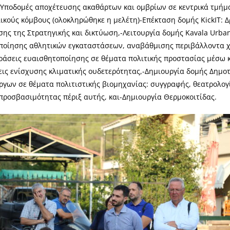
-Υποδομές αποχέτευσης ακαθάρτων και ομβρίων σε κεντρικά τμήμ
κλικούς κόμβους (ολοκληρώθηκε η μελέτη)-Επέκταση δομής KickIT:
σης της Στρατηγικής και δικτύωση,-Λειτουργία δομής Kavala Urb
οποίησης αθλητικών εγκαταστάσεων, αναβάθμισης περιβάλλοντα 
Δράσεις ευαισθητοποίησης σε θέματα πολιτικής προστασίας μέσω 
εις ενίσχυσης κλιματικής ουδετερότητας,-Δημιουργία δομής Δημοτ
έργων σε θέματα πολιτιστικής βιομηχανίας: συγγραφής, θεατρολογ
προσβασιμότητας πέριξ αυτής, και-Δημιουργία Θερμοκοιτίδας.