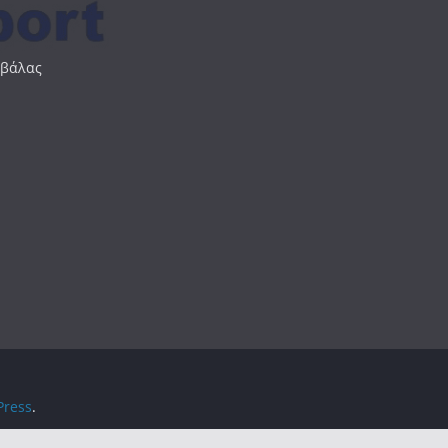
αβάλας
ress
.