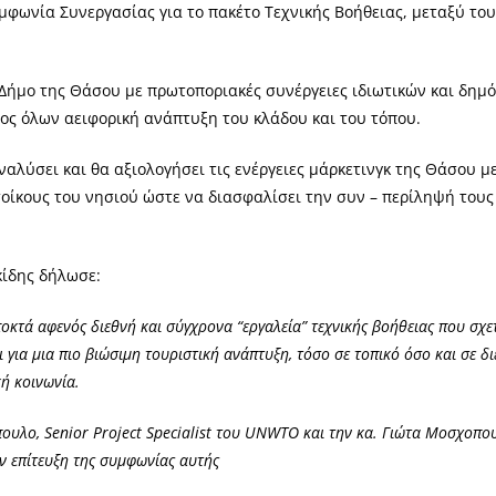
μφωνία Συνεργασίας για το πακέτο Τεχνικής Βοήθειας, μεταξύ τ
Δήμο της Θάσου με πρωτοποριακές συνέργειες ιδιωτικών και δημ
λος όλων αειφορική ανάπτυξη του κλάδου και του τόπου.
αλύσει και θα αξιολογήσει τις ενέργειες μάρκετινγκ της Θάσου μ
ατοίκους του νησιού ώστε να διασφαλίσει την συν – περίληψή του
κίδης δήλωσε:
κτά αφενός διεθνή και σύγχρονα “εργαλεία” τεχνικής βοήθειας που σχετ
ι για μια πιο βιώσιμη τουριστική ανάπτυξη, τόσο σε τοπικό όσο και σε 
κή κοινωνία.
ουλο, Senior Project Specialist του UNWTO και την κα. Γιώτα Μοσχοπο
ν επίτευξη της συμφωνίας αυτής