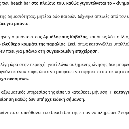
ες των
beach bar στο πλαίσιο του, καθώς γιγαντώνεται το «κίνημα
της δημοσιότητας, μητέρα δύο παιδιών δέχθηκε απειλές από τον 
άει για μπάνιο.
πήγε για μπάνιο στους
Αμμόλοφους Καβάλας
, και όπως λέει η ίδ
ο
ελεύθερο κομμάτι της παραλίας
. Εκεί, όπως καταγγέλλει υπάλ
δεν πάει για μπάνιο στη
συγκεκριμένη επιχείρηση
.
α λίγη ώρα στην περιοχή, γιατί λόγω αυξημένης κίνησης δεν μπόρε
ούν σε έναν καφέ, ώστε να μπορέσει να αφήσει το αυτοκίνητο εκε
τιχα σκασμένα
».
ο αξιωματικός υπηρεσίας της είπε να καταθέσει μήνυση. Η
καταγγ
χείρηση καθώς δεν υπήρχε ειδική σήμανση
.
οκίνητο, οι υπεύθυνοι του beach bar της είπαν να πληρώσει 7 ευ