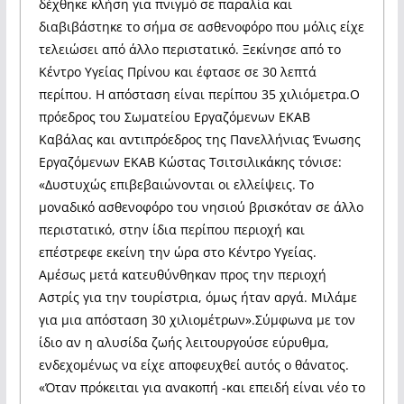
δέχθηκε κλήση για πνιγμό σε παραλία και
διαβιβάστηκε το σήμα σε ασθενοφόρο που μόλις είχε
τελειώσει από άλλο περιστατικό. Ξεκίνησε από το
Κέντρο Υγείας Πρίνου και έφτασε σε 30 λεπτά
περίπου. Η απόσταση είναι περίπου 35 χιλιόμετρα.Ο
πρόεδρος του Σωματείου Εργαζόμενων ΕΚΑΒ
Καβάλας και αντιπρόεδρος της Πανελλήνιας Ένωσης
Εργαζόμενων ΕΚΑΒ Κώστας Τσιτσιλικάκης τόνισε:
«Δυστυχώς επιβεβαιώνονται οι ελλείψεις. Το
μοναδικό ασθενοφόρο του νησιού βρισκόταν σε άλλο
περιστατικό, στην ίδια περίπου περιοχή και
επέστρεφε εκείνη την ώρα στο Κέντρο Υγείας.
Αμέσως μετά κατευθύνθηκαν προς την περιοχή
Αστρίς για την τουρίστρια, όμως ήταν αργά. Μιλάμε
για μια απόσταση 30 χιλιομέτρων».Σύμφωνα με τον
ίδιο αν η αλυσίδα ζωής λειτουργούσε εύρυθμα,
ενδεχομένως να είχε αποφευχθεί αυτός ο θάνατος.
«Όταν πρόκειται για ανακοπή -και επειδή είναι νέο το