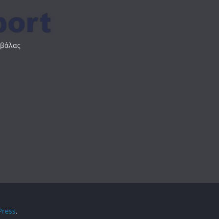
αβάλας
ress
.