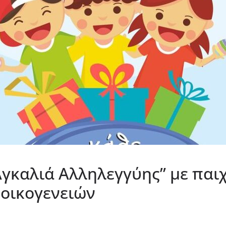
καλιά Αλληλεγγύης” με παιχν
 οικογενειών