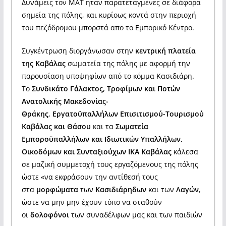
Δυνάμεις τον ΜΑΤ ήταν παρατεταγμένες σε διάφορα
σημεία της πόλης, και κυρίοως κοντά στην περιοχή
του πεζόδρομου μπορστά απο το Εμπορικό Κέντρο.
Συγκέντρωση διοργάνωσαν στην
κεντρική πλατεία
της Καβάλας
σωματεία της πόλης με αφορμή την
παρουσίαση υποψηφίων από το κόμμα Κασιδιάρη.
Το
Συνδικάτο Γάλακτος, Τροφίμων και Ποτών
Ανατολικής Μακεδονίας-
Θράκης
,
Εργατοϋπαλλήλων Επισιτισμού-Τουρισμού
Καβάλας και Θάσου
και τα
Σωματεία
Εμποροϋπαλλήλων και Ιδιωτικών Υπαλλήλων,
Οικοδόμων και Συνταξιούχων ΙΚΑ Καβάλας
κάλεσα
σε μαζική συμμετοχή τους εργαζόμενους της πόλης
ώστε «να εκφράσουν την αντίθεσή τους
στα
μορφώματα
των
Κασιδιάρηδων
και των
Λαγών
,
ώστε να μην μην έχουν τόπο να σταθούν
οι
δολοφόνοι
των συναδέλφων μας και των παιδιών