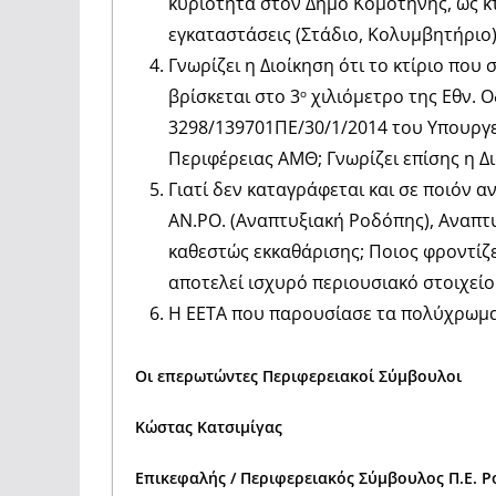
κυριότητα στον Δήμο Κομοτηνής, ως κτ
εγκαταστάσεις (Στάδιο, Κολυμβητήριο
Γνωρίζει η Διοίκηση ότι το κτίριο πο
βρίσκεται στο 3
χιλιόμετρο της Εθν. 
ο
3298/139701ΠΕ/30/1/2014 του Υπουργε
Περιφέρειας ΑΜΘ; Γνωρίζει επίσης η Δ
Γιατί δεν καταγράφεται και σε ποιόν α
ΑΝ.ΡΟ. (Αναπτυξιακή Ροδόπης), Αναπτ
καθεστώς εκκαθάρισης; Ποιος φροντίζε
αποτελεί ισχυρό περιουσιακό στοιχείο
Η ΕΕΤΑ που παρουσίασε τα πολύχρωμα 
Οι επερωτώντες Περιφερειακοί Σύμβουλοι
Κώστας Κατσιμίγας
Επικεφαλής / Περιφερειακός Σύμβουλος Π.Ε. 