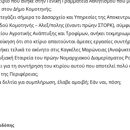
ίριο που ανήκε στην Γενική Γραμματεία Αθλητισμού που μ
) στον Δήμο Κομοτηνής;
υ στεγάζει σήμερα το Δασαρχείο και Υπηρεσίες της Αποκεντ
Οδού Κομοτηνής – Αλεξ/πολης (έναντι πρώην ΣΤΟΡΚ), σύμφω
ίου Αγροτικής Ανάπτυξης και Τροφίμων, ανήκει τεκμηριωμ
ιοίκηση ότι στο κτίριο απαιτούνται άμεσες εργασίες συντή
νήκει τελικά το ακίνητο στις Καγκέλες Μαρώνειας (Αναψυκτή
υξιακή Εταιρεία του πρώην Νομαρχιακού Διαμερίσματος Ρο
ι για τη συντήρηση του κτιρίου αυτού που αποτελεί πολύ
 της Περιφέρειας;
δελτία για συμπλήρωση, έλαβε αμοιβή; Εάν ναι, πόση;
Ροδόπης