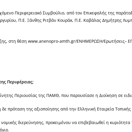
ρχόμενο Περιφερειακό Συμβούλιο, από τον Επικεφαλής της παράτα
Αργυρίου, Π.Ε. Ξάνθης Ριτβάν Κουράκ, Π.Ε. Καβάλας Δημήτρης Λυμ
ταξης, στη θέση www.anenopro-amth.gr/ΕΝΗΜΕΡΩΣΗ/Ερωτήσεις– ΕΠΕ
της Περιφέρειας;
ίνητης Περιουσίας της ΠΑΜΘ, που παρουσίασε η Διοίκηση σε ειδικ
 δε πρόταση της αξιοποίησης από την Ελληνική Εταιρεία Τοπικής 
 νομικής διερεύνησης, προκειμένου να επιβεβαιωθεί η κυριότητ
όγιο.