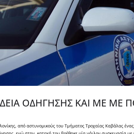
ΔΕΙΑ ΟΔΗΓΗΣΗΣ ΚΑΙ ΜΕ ΜΕ 
νίκης, από αστυνομικούς του Τμήματος Τροχαίας Καβάλας ένας ημ
ήγησης, ενώ στην κατοχή του βρέθηκε μία νάιλον συσκευασία με 