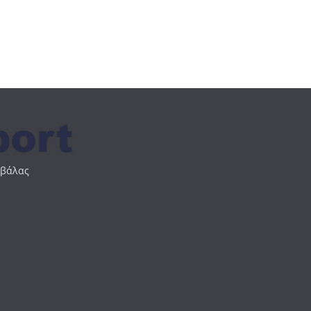
αβάλας