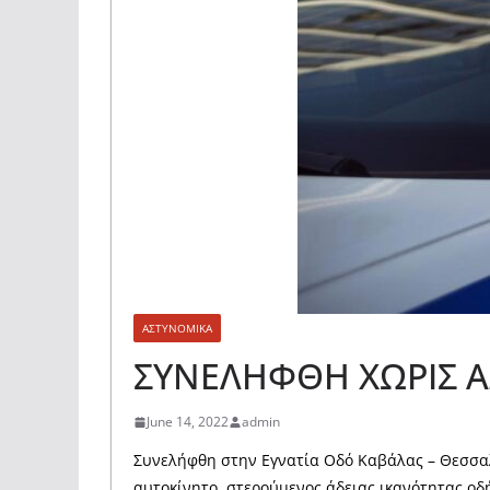
ΑΣΤΥΝΟΜΙΚΑ
ΣΥΝΕΛΗΦΘΗ ΧΩΡΙΣ Α
June 14, 2022
admin
Συνελήφθη στην Εγνατία Οδό Καβάλας – Θεσσαλο
αυτοκίνητο, στερούμενος άδειας ικανότητας οδ