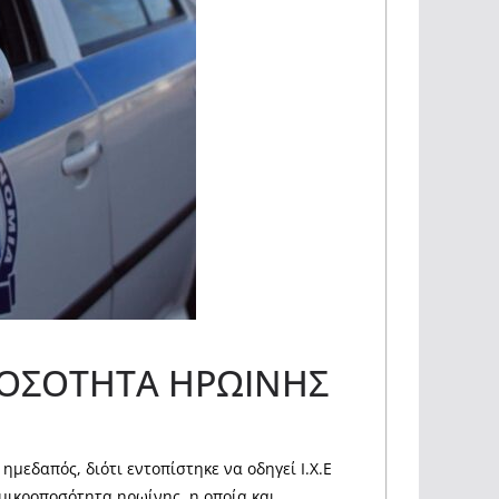
ΠΟΣΟΤΗΤΑ ΗΡΩΙΝΗΣ
εδαπός, διότι εντοπίστηκε να οδηγεί Ι.Χ.Ε
μικροποσότητα ηρωίνης, η οποία και